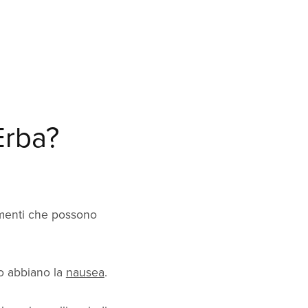
Erba?
tamenti che possono
o abbiano la
nausea
.