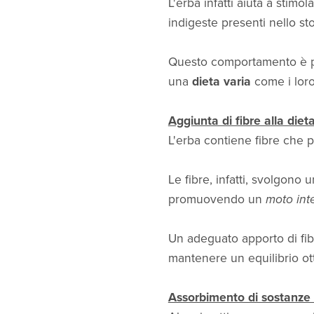
L'erba infatti aiuta a stimo
indigeste presenti nello s
Questo comportamento è pa
una
dieta varia
come i loro 
Aggiunta di fibre alla diet
L'erba contiene fibre che 
Le fibre, infatti, svolgono u
promuovendo un
moto int
Un adeguato apporto di fib
mantenere un equilibrio otti
Assorbimento di sostanze 