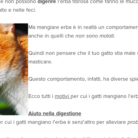
ori e non possono
digerire
l'erba fibrosa come fanno le mucch
to e nelle feci.
Ma mangiare erba è in realtà un comportamen
anche in quelli che
non sono malati
.
Quindi non pensare che il tuo gatto stia male 
masticare.
Questo comportamento, infatti, ha diverse spie
Ecco tutti i
motivi
per cui i gatti mangiano l'er
Aiuto nella digestione
r cui i gatti mangiano l'erba è senz'altro per alleviare
prob