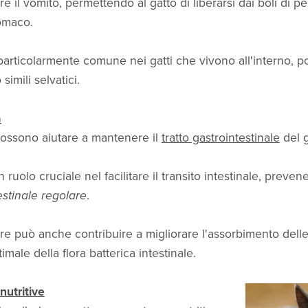
lare il vomito, permettendo al gatto di liberarsi dai boli di p
tomaco.
rticolarmente comune nei gatti che vivono all'interno, 
simili selvatici.
a
possono aiutare a mantenere il
tratto gastrointestinale
del g
n ruolo cruciale nel facilitare il transito intestinale, preve
estinale regolare
.
re può anche contribuire a migliorare l'assorbimento delle
male della flora batterica intestinale.
nutritive