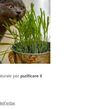
aturale per
purificare il
ell'erba
.